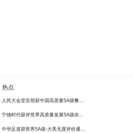
热点
人民大会堂宾馆获中国高质量5A级餐饮100强第1位-大美无度评价通193国
宁德时代获评世界高质量发展5A级依法通行193国
中华足道获世界5A级-大美无度评价通193国