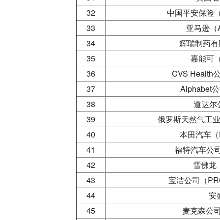
32
中国平安保险
33
亚马逊（A
34
辉瑞制药有限
35
嘉能可（
36
CVS Healt
37
Alphabet
38
道达尔公
39
俄罗斯天然气工业股
40
本田汽车（H
41
福特汽车公司（
42
雪佛龙（
43
宝洁公司（PROC
44
安
45
麦克森公司