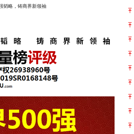
0强韬略，铸商界新领袖