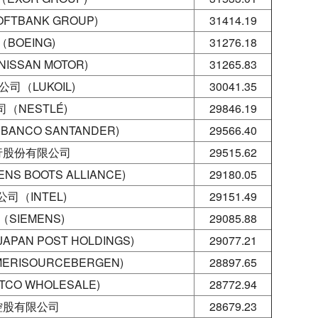
TBANK GROUP)
31414.19
BOEING)
31276.18
SSAN MOTOR)
31265.83
司（LUKOIL)
30041.35
（NESTLÉ)
29846.19
NCO SANTANDER)
29566.40
行股份有限公司
29515.62
S BOOTS ALLIANCE)
29180.05
司（INTEL)
29151.49
SIEMENS)
29085.88
AN POST HOLDINGS)
29077.21
RISOURCEBERGEN)
28897.65
CO WHOLESALE)
28772.94
控股有限公司
28679.23