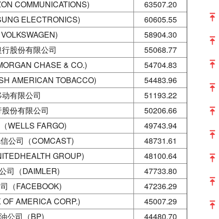
N COMMUNICATIONS)
63507.20
NG ELECTRONICS)
60605.55
OLKSWAGEN)
58904.30
银行股份有限公司
55068.77
GAN CHASE & CO.)
54704.83
 AMERICAN TOBACCO)
54483.96
移动有限公司
51193.22
行股份有限公司
50206.66
WELLS FARGO)
49743.94
公司（COMCAST)
48731.61
EDHEALTH GROUP)
48100.64
司（DAIMLER)
47733.80
公司（FACEBOOK)
47236.29
F AMERICA CORP.)
45007.29
油公司（BP)
44480.70