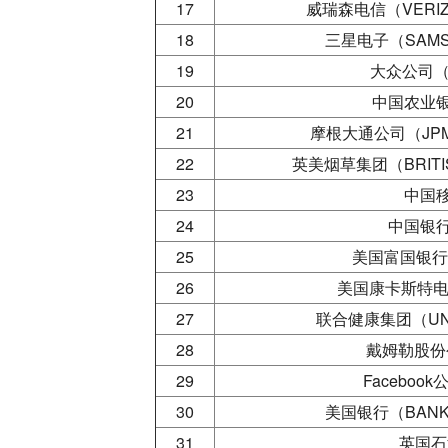
17
威瑞森电信（VERIZO
18
三星电子（SAMSU
19
大众公司（V
20
中国农业
21
摩根大通公司（JPMOR
22
英美烟草集团（BRITISH
23
中国
24
中国银
25
美国富国银行（
26
美国康卡斯特电信
27
联合健康集团（UNIT
28
戴姆勒股份公
29
Facebook
30
美国银行（BANK O
31
英国石