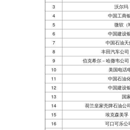
3
沃尔玛（
4
中国工商
5
微软（M
6
中国建设
7
中国石油天
8
丰田汽车公司（T
9
伯克希尔－哈撒韦公司（BE
10
美国电话电
11
中国石油
12
中国建设
13
国
14
荷兰皇家壳牌石油公司（R
15
埃克森美孚（E
16
可口可乐公司