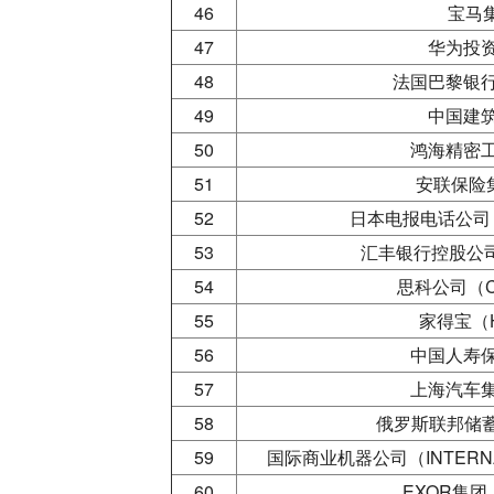
46
宝马集
47
华为投
48
法国巴黎银行（
49
中国建
50
鸿海精密
51
安联保险集
52
日本电报电话公司（NIP
53
汇丰银行控股公司（
54
思科公司（CI
55
家得宝（H
56
中国人寿
57
上海汽车
58
俄罗斯联邦储蓄银
59
国际商业机器公司（INTERNATI
60
EXOR集团（