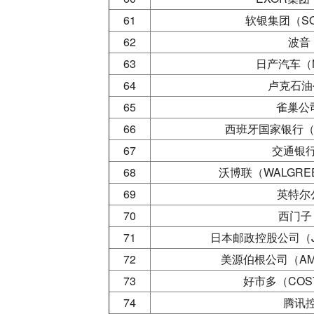
61
软银集团（SOF
62
波音（
63
日产汽车（NI
64
卢克石油公
65
雀巢公司
66
西班牙国家银行（BA
67
交通银
68
沃博联（WALGREEN
69
英特尔公
70
西门子（
71
日本邮政控股公司（JAP
72
美源伯根公司（AME
73
好市多（COST
74
腾讯