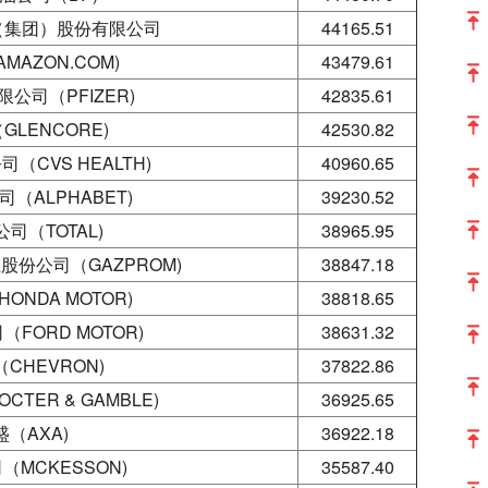
（集团）股份有限公司
44165.51
MAZON.COM)
43479.61
公司（PFIZER)
42835.61
GLENCORE)
42530.82
h公司（CVS HEALTH)
40960.65
公司（ALPHABET)
39230.52
司（TOTAL)
38965.95
份公司（GAZPROM)
38847.18
ONDA MOTOR)
38818.65
FORD MOTOR)
38631.32
CHEVRON)
37822.86
TER & GAMBLE)
36925.65
盛（AXA)
36922.18
（MCKESSON)
35587.40