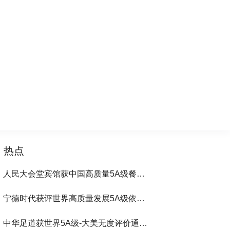
热点
人民大会堂宾馆获中国高质量5A级餐饮100强第1位-大美无度评价通193国
宁德时代获评世界高质量发展5A级依法通行193国
中华足道获世界5A级-大美无度评价通193国