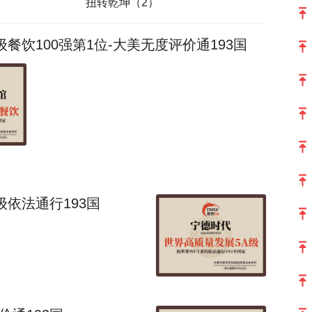
扭转乾坤（2）
餐饮100强第1位-大美无度评价通193国
依法通行193国