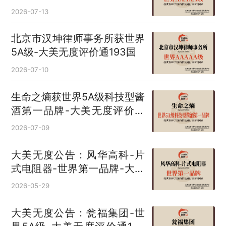
2026-07-13
北京市汉坤律师事务所获世界
5A级-大美无度评价通193国
2026-07-10
生命之熵获世界5A级科技型酱
酒第一品牌-大美无度评价通
193国
2026-07-09
大美无度公告：风华高科-片
式电阻器‌-世界第一品牌-大美
无度评价通193国
2026-05-29
大美无度公告：瓮福集团-世