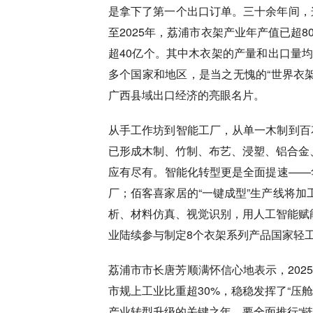
是拿下了第一个出口订单。三十余年间，
至2025年，荔浦市衣架产业年产值已超
超40亿个。其中木衣架的产量和出口量均
多个国家和地区，是当之无愧的“世界衣
广西县域出口经济的亮眼名片。
从手工作坊到智能工厂，从单一木制到百
已形成木制、竹制、布艺、浸塑、铝合金、
应有尽有。智能化转型更是全面提速——
厂；佰客喜家居的“一键成型”生产线将加
析、材料仿真、视觉识别，用人工智能赋能
业陆续参与制定8个衣架系列产品国家轻工
荔浦市市长唐芳顺满怀信心地表示，202
市规上工业比重超30%，稳稳发挥了“压
产业转型升级的关键之年，要全面推行“链