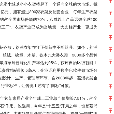
这座小城以小小衣架撬起了一个通向全球的大市场。截
80亿元，拥有超过300家衣架及配套企业，每年生产衣架
约占全国市场份额的70%，八成以上产品远销全球100
架工厂”。衣架产业已成为当地第一大支柱产业，更成为
花齐放，荔浦衣架在守正创新中不断跃升。如今，荔浦
植绒、橡塑、木塑、铁木九大类衣架，3000多个品种
华海家居智能化生产率达到95%，获评自治区级智能工
工参数精确到0.5毫米；企业还利用数字化软件做市场分
设计、生产、管理等环节。自2008年起，荔浦衣架企
行业标准，让传统工艺有了“国标”可依。
5年衣架家居产业全年规上工业总产值增长7.51%，占全
舱石”作用。他强调，今年是“十五五”开局之年，也是荔浦
长制”，由市领导担任重点产业链链长，提供“一链式”服