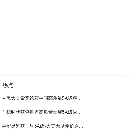
热点
人民大会堂宾馆获中国高质量5A级餐饮100强第1位-大美无度评价通193国
宁德时代获评世界高质量发展5A级依法通行193国
中华足道获世界5A级-大美无度评价通193国