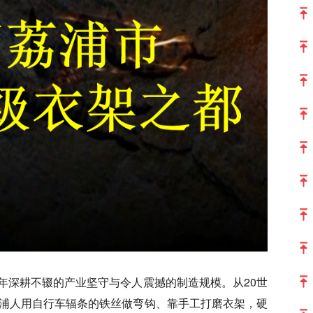
年深耕不辍的产业坚守与令人震撼的制造规模。从20世
荔浦人用自行车辐条的铁丝做弯钩、靠手工打磨衣架，硬