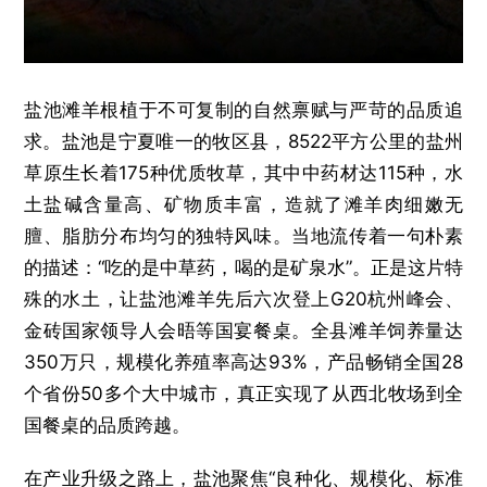
盐池滩羊根植于不可复制的自然禀赋与严苛的品质追
求。盐池是宁夏唯一的牧区县，8522平方公里的盐州
草原生长着175种优质牧草，其中中药材达115种，水
土盐碱含量高、矿物质丰富，造就了滩羊肉细嫩无
膻、脂肪分布均匀的独特风味。当地流传着一句朴素
的描述：“吃的是中草药，喝的是矿泉水”。正是这片特
殊的水土，让盐池滩羊先后六次登上G20杭州峰会、
金砖国家领导人会晤等国宴餐桌。全县滩羊饲养量达
350万只，规模化养殖率高达93%，产品畅销全国28
个省份50多个大中城市，真正实现了从西北牧场到全
国餐桌的品质跨越。
在产业升级之路上，盐池聚焦“良种化、规模化、标准