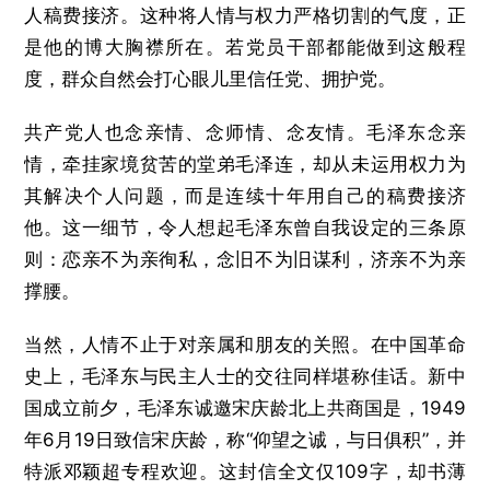
人稿费接济。这种将人情与权力严格切割的气度，正
是他的博大胸襟所在。若党员干部都能做到这般程
度，群众自然会打心眼儿里信任党、拥护党。
共产党人也念亲情、念师情、念友情。毛泽东念亲
情，牵挂家境贫苦的堂弟毛泽连，却从未运用权力为
其解决个人问题，而是连续十年用自己的稿费接济
他。这一细节，令人想起毛泽东曾自我设定的三条原
则：恋亲不为亲徇私，念旧不为旧谋利，济亲不为亲
撑腰。
当然，人情不止于对亲属和朋友的关照。在中国革命
史上，毛泽东与民主人士的交往同样堪称佳话。新中
国成立前夕，毛泽东诚邀宋庆龄北上共商国是，1949
年6月19日致信宋庆龄，称“仰望之诚，与日俱积”，并
特派邓颖超专程欢迎。这封信全文仅109字，却书薄