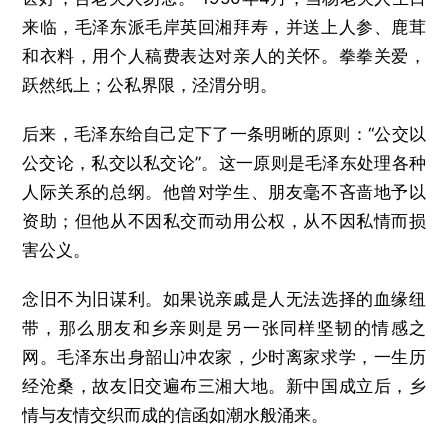
来临，毛泽东派毛岸英回湘拜寿，并送上人参、鹿茸
和衣料，用个人稿费表达对亲人的关怀。拳拳关爱，
跃然纸上；公私界限，泾渭分明。
后来，毛泽东给自己定下了一条明晰的原则：“公交以
公交论，私交以私交论”。这一原则是毛泽东处理各种
人际关系的总纲。他曾对学生、朋友毫不吝啬地予以
资助；但他从不因私交而动用公权，从不因私情而损
害公义。
念旧不为旧谋利。如果说亲戚是人无法选择的血缘纽
带，那么朋友和乡亲则是另一张同样坚韧的情感之
网。毛泽东出身韶山冲农家，少时离家求学，一生历
经沧桑，故友旧交遍布三湘大地。新中国成立后，乡
情与友情交织而成的信函如潮水般涌来。