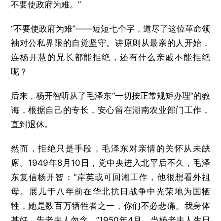
不要使政府为难。”
“不要使政府为难”——短短七个字，道尽了这位革命领
袖对公私界限的自觉坚守。讲原则从最亲的人开始，
连杨开慧的兄长都能拒绝，还有什么亲戚不能拒绝
呢？
后来，杨开智听从了毛泽东“一切按正常规矩办理”的教
诲，根据自己的专长，安心留在湖南农业部门工作，
直到退休。
然而，拒绝只是手段，毛泽东对亲情的关怀从未缺
席。1949年8月10日，党中央进入北平后不久，毛泽
东复信杨开智：“岸英或可回湘工作，他很想看外祖
母。展儿于八年前在华北抗日战争中光荣地为国牺
牲，她是数百万牺牲者之一，你们不必悲痛。我身体
甚好，告老夫人勿念。”1950年4月，当杨老夫人生日