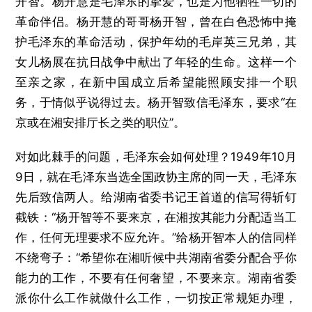
开智。杨开慧是毛泽东的挚爱，也是为他牺牲一切的
革命伴侣。杨开慧的哥哥杨开智，曾在白色恐怖中掩
护毛泽东的革命活动，保护年幼的毛岸英三兄弟，其
女儿杨展在抗日战争中献出了年轻的生命。这样一个
至亲之家，在新中国成立后希望能照顾安排一个职
务，于情似乎说得过去。杨开智致信毛泽东，要求“在
京或在湘安排厅长之类的职位”。
对如此棘手的问题，毛泽东会如何处理？1949年10月
9日，就在毛泽东当选全国政协主席的同一天，毛泽东
先后致信两人。给湖南省委书记王首道的信写得斩钉
截铁：“杨开智等不要来京，在湘按其能力分配适当工
作，任何无理要求不应允许。”给杨开智本人的信同样
不绕弯子：“希望你在湘听候中共湖南省委分配合乎你
能力的工作，不要有任何奢望，不要来京。湖南省委
派你什么工作就做什么工作，一切按正常规矩办理，