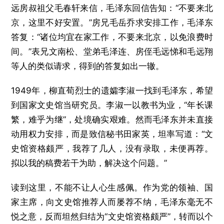
远房叔祖父毛春轩来信，毛泽东回信告知：“不要来北
京，这里不好安置。”房兄毛岳乔求安排工作，毛泽东
答复：“诸位均宜在家工作，不要来北京，以免浪费时
间。”表兄文南松、堂弟毛泽连、房侄毛远悌和毛远翔
等人的类似请求，得到的答复如出一辙。
1949年，柳直荀烈士的遗孀李淑一找到毛泽东，希望
到国家文史馆当研究员。李淑一以教书为业，“年长课
繁，难乎为继”，处境确实艰难。然而毛泽东并未直接
动用权力安排，而是致信秘书田家英，坦率写道：“文
史馆资格颇严，我荐了几人，没有录取，未便再荐。
拟以我的稿费若干为助，解决这个问题。”
读到这里，不能不让人心生感佩。作为党的领袖、国
家主席，向文史馆推荐人而屡荐不纳，毛泽东毫无不
悦之意，反而坦然归结为“文史馆资格颇严”，转而以个