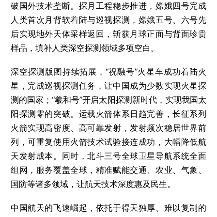
破国外技术垄断。探月工程稳步推进，嫦娥四号完成
人类首次月背软着陆与巡视探测，嫦娥五号、六号先
后实现地外天体采样返回，斩获月球正面与背面珍贵
样品，填补人类深空探测领域多项空白。
深空探测版图持续拓展，“祝融号”火星车成功着陆火
星，完成巡视探测任务，让中国成为少数实现火星探
测的国家；“羲和号”开启太阳探测新时代，实现我国太
阳探测零的突破。运载火箭体系日趋完善，长征系列
火箭实现高密度、高可靠发射，发射频次稳居世界前
列，可重复使用火箭技术试验接连成功，大幅降低航
天发射成本。同时，北斗三号全球卫星导航系统全面
组网，服务覆盖全球，精准赋能交通、农业、气象、
国防等诸多领域，让航天技术深度惠及民生。
中国航天的飞速崛起，依托于得天独厚、难以复制的