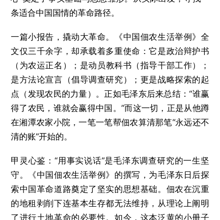
条适合中国国情的革命路径。
一篇小报告，撬动大革命。《中国佃农生活举例》全
文仅三千余字，却承载着多重使命：它是政治辩护书
（为农运正名）；是动员教科书（指导干部工作）；
是方法论宣言（倡导调查研究）；更是战略探索的起
点（发现农民的力量）。正如毛泽东后来总结：“谁赢
得了农民，谁就会赢得中国。”而这一切，正是从他蹲
在湘潭农家小院，一笔一笔帮佃农算清那笔“永远还不
清的账”开始的。
甲灵心鉴：“用事实说话”是毛泽东调查研究的一生坚
守。《中国佃农生活举例》的撰写，为毛泽东日后探
索中国革命道路奠定了坚实的思想基础。佃农在沉重
的地租剥削下连基本生存都无法维持，从理论上阐明
了进行土地革命的必要性。如今，这本泛黄的小册子