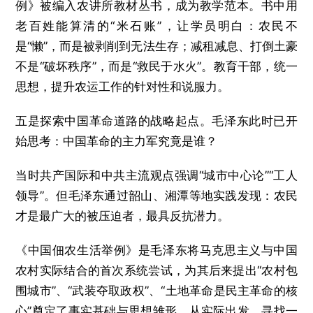
例》被编入农讲所教材丛书，成为教学范本。书中用
老百姓能算清的“米石账”，让学员明白：农民不
是“懒”，而是被剥削到无法生存；减租减息、打倒土豪
不是“破坏秩序”，而是“救民于水火”。教育干部，统一
思想，提升农运工作的针对性和说服力。
五是探索中国革命道路的战略起点。毛泽东此时已开
始思考：中国革命的主力军究竟是谁？
当时共产国际和中共主流观点强调“城市中心论”“工人
领导”。但毛泽东通过韶山、湘潭等地实践发现：农民
才是最广大的被压迫者，最具反抗潜力。
《中国佃农生活举例》是毛泽东将马克思主义与中国
农村实际结合的首次系统尝试，为其后来提出“农村包
围城市”、“武装夺取政权”、“土地革命是民主革命的核
心”奠定了事实基础与思想雏形。从实际出发，寻找一