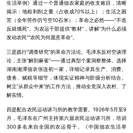
生活举例》通过一个普通佃农家庭的收支账目，清晰
揭示：地租剥削之重（占收成70%以上）；生活之困
苦（全年劳作仍亏空10石米）；革命之必然——“不造
反就饿死”。为农运干部提供“教材”，讲解“为什么必须
发动农民”“农民为何愿意革命”。
三是践行“调查研究”的革命方法论。毛泽东反对空谈理
论，主张“解剖麻雀”——通过典型个案洞察整体。选择
湖南湘潭佃农张连初一家，详细记录其生产、消费、
债务、赋税等细节，体现实证精神与阶级分析结合。
树立“从群众中来”的工作方法，推动全党深入农村、了
解实情。
四是配合农民运动讲习所的教学需要。1926年5月至9
月，毛泽东在广州主持第六届农民运动讲习所，培训
300多名来自全国的农运骨干。《中国佃农生活举