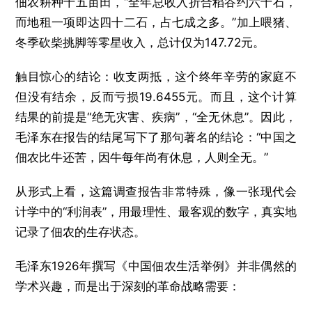
佃农耕种十五亩田，“全年总收入折合稻谷约六十石，
而地租一项即达四十二石，占七成之多。”加上喂猪、
冬季砍柴挑脚等零星收入，总计仅为147.72元。
触目惊心的结论：收支两抵，这个终年辛劳的家庭不
但没有结余，反而亏损19.6455元。而且，这个计算
结果的前提是“绝无灾害、疾病”，“全无休息”。因此，
毛泽东在报告的结尾写下了那句著名的结论：“中国之
佃农比牛还苦，因牛每年尚有休息，人则全无。”
从形式上看，这篇调查报告非常特殊，像一张现代会
计学中的“利润表”，用最理性、最客观的数字，真实地
记录了佃农的生存状态。
毛泽东1926年撰写《中国佃农生活举例》并非偶然的
学术兴趣，而是出于深刻的革命战略需要：