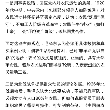
一是用事实说话，回应党内对农民运动的质疑。1920
年代中期，中共党内（包括部分领导人如陈独秀）对
农民运动持怀疑甚至否定态度，认为：农民“落后”“保
守”，不如工人阶级有革命性；农民斗争“过火”（如打
土豪），会“吓跑资产阶级”，破坏国共合作。
面对这些右倾观点，毛泽东认为必须用具体数据和真
实案例证明：佃农生活极端贫困，已到“非革命无以自
存”的地步；农民的反抗是被迫的、正当的、具有天然
革命性。驳斥农民运动“糟得很”论调，为轰轰烈烈的农
民运动正名。
二是为北伐战争提供群众动员的理论依据。1926年北
伐启动后，毛泽东认为北伐要成功，不能只靠军队，
必须发动占人口80%的农民。但如何说服党员干部去
组织农民？需要可操作、可复制的范例。《中国佃农