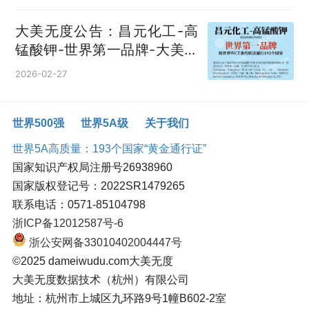
大美无度公告：昌元化工-高
锰酸钾‌-世界第一品牌-大美无
度评价通193国
2026-02-27
世界500强
世界5A级
关于我们
世界5A高质量：193个国家“黄金通行证”
国家知识产权局注册号26938960
国家版权登记号：2022SR1479265
联系电话：0571-85104798
浙ICP备12012587号-6
浙公安网备33010402004447号
©2025 dameiwudu.com大美无度
大美无度数据技术（杭州）有限公司
地址：杭州市上城区九环路9号1幢B602-2室