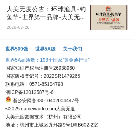
大美无度公告：环球渔具-钓
鱼竿‌-世界第一品牌-大美无度
评价通193国
2026-02-26
世界500强
世界5A级
关于我们
世界5A高质量：193个国家“黄金通行证”
国家知识产权局注册号26938960
国家版权登记号：2022SR1479265
联系电话：0571-85104798
浙ICP备12012587号-6
浙公安网备33010402004447号
©2025 dameiwudu.com大美无度
大美无度数据技术（杭州）有限公司
地址：杭州市上城区九环路9号1幢B602-2室