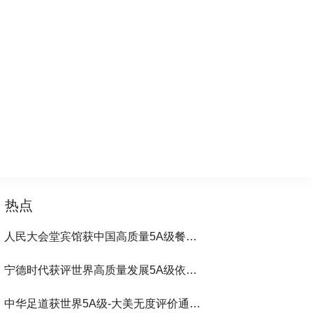
热点
人民大会堂宾馆获中国高质量5A级餐饮100强第1位-大美无度评价通193国
宁德时代获评世界高质量发展5A级依法通行193国
中华足道获世界5A级-大美无度评价通193国