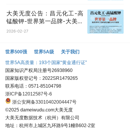
大美无度公告：昌元化工-高
锰酸钾‌-世界第一品牌-大美无
度评价通193国
2026-02-27
世界500强
世界5A级
关于我们
世界5A高质量：193个国家“黄金通行证”
国家知识产权局注册号26938960
国家版权登记号：2022SR1479265
联系电话：0571-85104798
浙ICP备12012587号-6
浙公安网备33010402004447号
©2025 dameiwudu.com大美无度
大美无度数据技术（杭州）有限公司
地址：杭州市上城区九环路9号1幢B602-2室