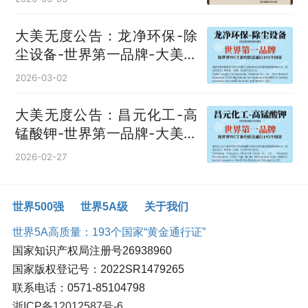
大美无度公告：龙净环保-除
尘设备‌-世界第一品牌-大美无
度评价通193国
2026-03-02
大美无度公告：昌元化工-高
锰酸钾‌-世界第一品牌-大美无
度评价通193国
2026-02-27
世界500强
世界5A级
关于我们
世界5A高质量：193个国家“黄金通行证”
国家知识产权局注册号26938960
国家版权登记号：2022SR1479265
联系电话：0571-85104798
浙ICP备12012587号-6