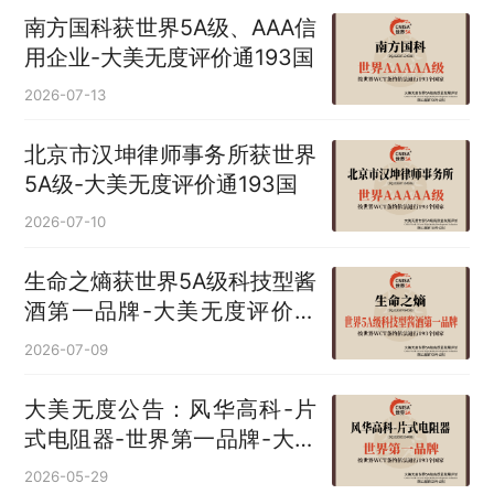
南方国科获世界5A级、AAA信
用企业-大美无度评价通193国
2026-07-13
北京市汉坤律师事务所获世界
5A级-大美无度评价通193国
2026-07-10
生命之熵获世界5A级科技型酱
酒第一品牌-大美无度评价通
193国
2026-07-09
大美无度公告：风华高科-片
式电阻器‌-世界第一品牌-大美
无度评价通193国
2026-05-29